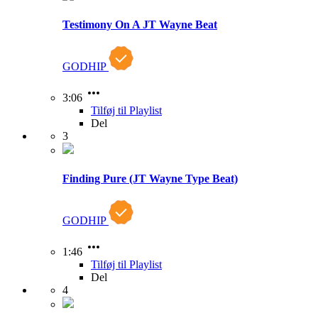
Testimony On A JT Wayne Beat
GODHIP
3:06
Tilføj til Playlist
Del
3
Finding Pure (JT Wayne Type Beat)
GODHIP
1:46
Tilføj til Playlist
Del
4