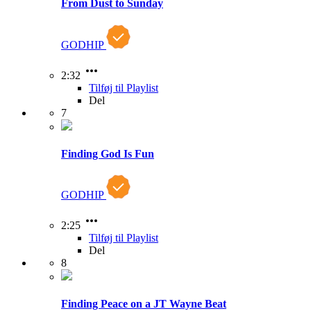
From Dust to Sunday
GODHIP
2:32
Tilføj til Playlist
Del
7
Finding God Is Fun
GODHIP
2:25
Tilføj til Playlist
Del
8
Finding Peace on a JT Wayne Beat