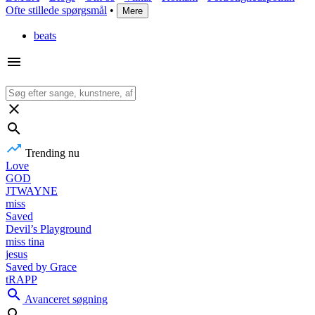
Ofte stillede spørgsmål
•
Mere
beats
Trending nu
Love
GOD
JTWAYNE
miss
Saved
Devil’s Playground
miss tina
jesus
Saved by Grace
tRAPP
Avanceret søgning