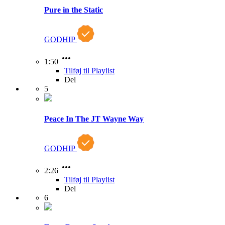
Pure in the Static
GODHIP
1:50
Tilføj til Playlist
Del
5
Peace In The JT Wayne Way
GODHIP
2:26
Tilføj til Playlist
Del
6