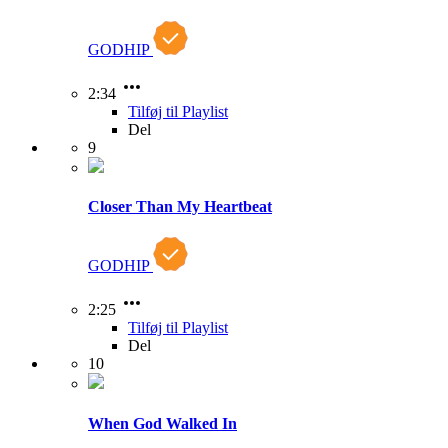
GODHIP
2:34
Tilføj til Playlist
Del
9
Closer Than My Heartbeat
GODHIP
2:25
Tilføj til Playlist
Del
10
When God Walked In