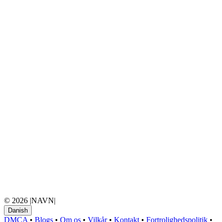
© 2026 |NAVN|
Danish
DMCA
•
Blogs
•
Om os
•
Vilkår
•
Kontakt
•
Fortrolighedspolitik
•