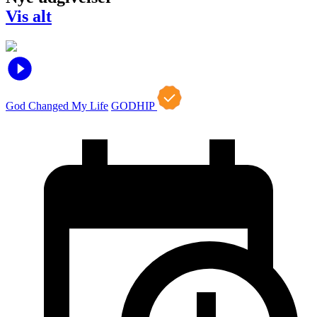
Vis alt
God Changed My Life
GODHIP