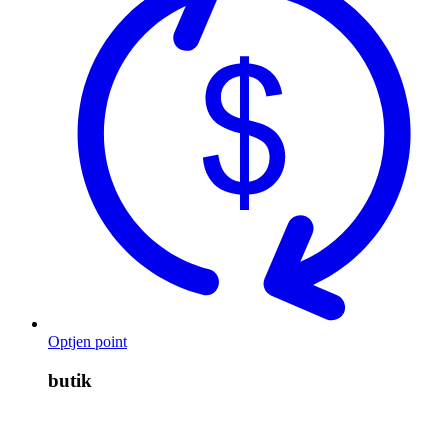
Optjen point
butik